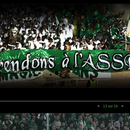
<
13 sur 16
>