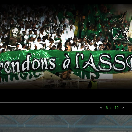
<
6 sur 12
>