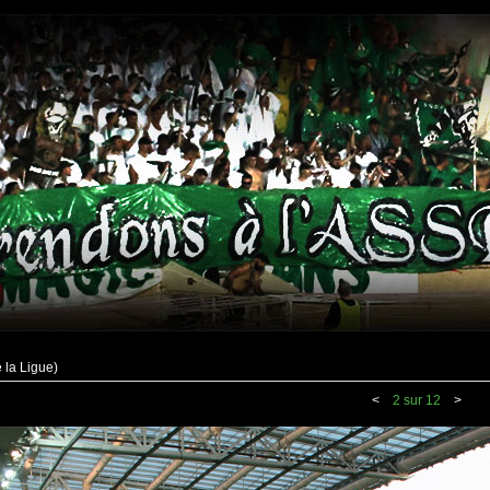
 la Ligue)
<
2 sur 12
>