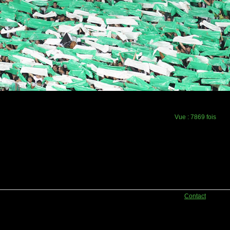
Vue :
7869 fois
Contact