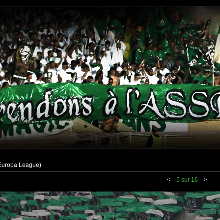
(Europa League)
<
5 sur 16
>