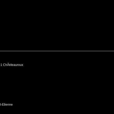
2-1 ChÃ¢teauroux
nt-Etienne