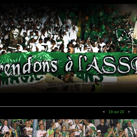
<
19 sur 20
>