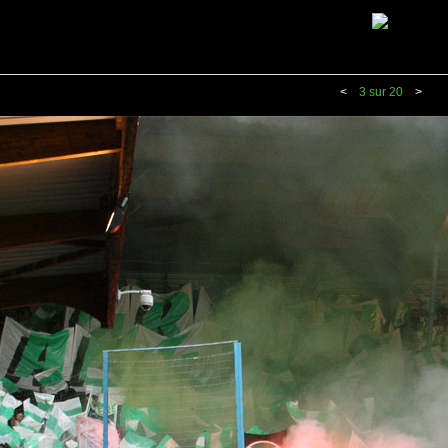
<
3 sur 20
>