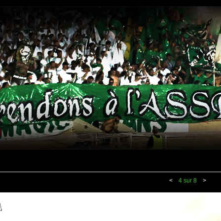
<
4 sur 8
>