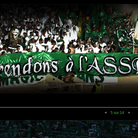
<
5 sur 14
>