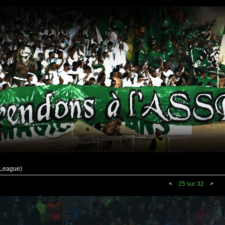
 League)
<
25 sur 32
>