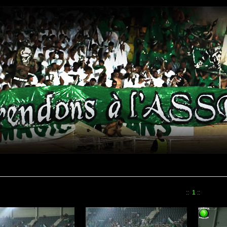
::
1
::