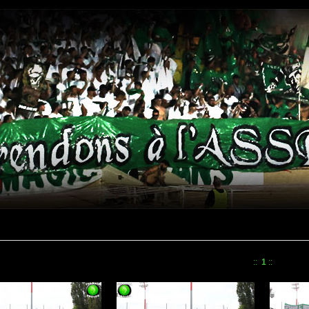
::
1
::