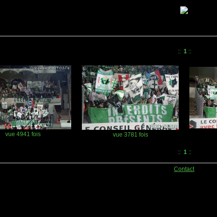
::
1
::
vue 4941 fois
vue 3781 fois
::
1
::
Contact