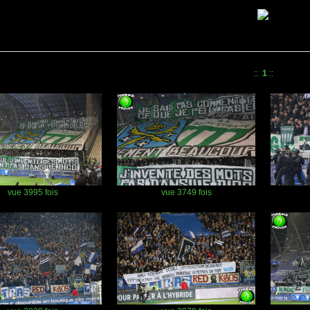
::
1
::
vue 3995 fois
vue 3749 fois