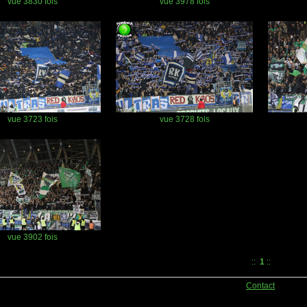
vue 3830 fois
vue 3978 fois
vue 3723 fois
vue 3728 fois
vue 3902 fois
::
1
::
Contact