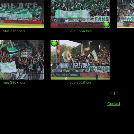
vue 3766 fois
vue 3664 fois
vue 3807 fois
vue 3618 fois
::
1
::
Contact