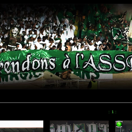
::
1
::