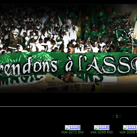
::
1
::
vue 3271 fois
vue 3266 fois
vue 3256 f