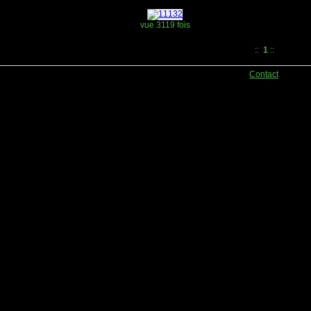
vue 3119 fois
::
1
::
Contact