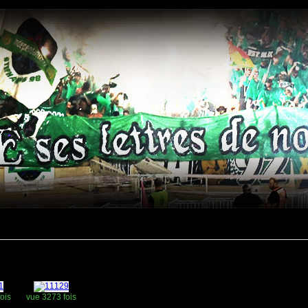
ois
vue 3273 fois