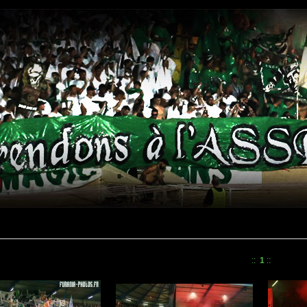
::
1
::