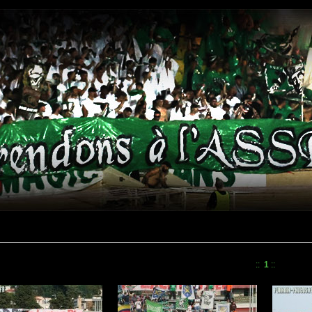
::
1
::