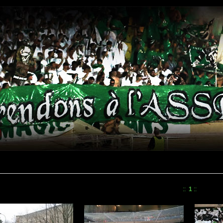
::
1
::