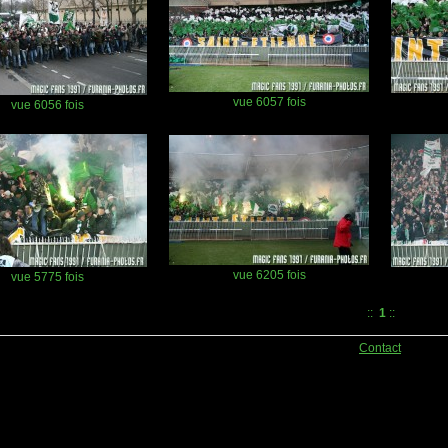
vue 6057 fois
vue 6056 fois
vue 6205 fois
vue 5775 fois
::
1
::
Contact