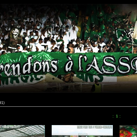
91)
::
1
::