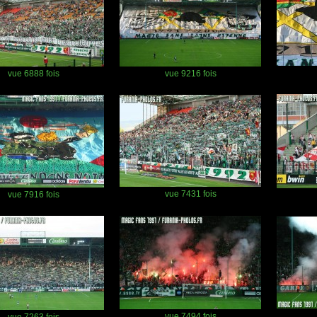
vue 6888 fois
vue 9216 fois
vue 7431 fois
vue 7916 fois
vue 7494 fois