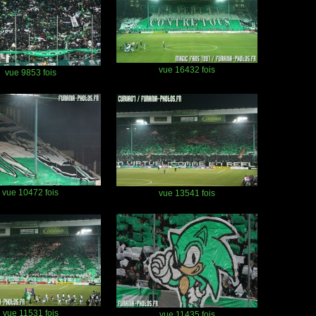
vue 16432 fois
vue 9853 fois
vue 10472 fois
vue 13541 fois
vue 11531 fois
vue 11435 fois