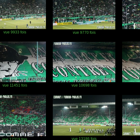
vue 9933 fois
vue 9770 fois
vue 11451 fois
vue 10698 fois
vue 13186 fois
vue 12319 fois