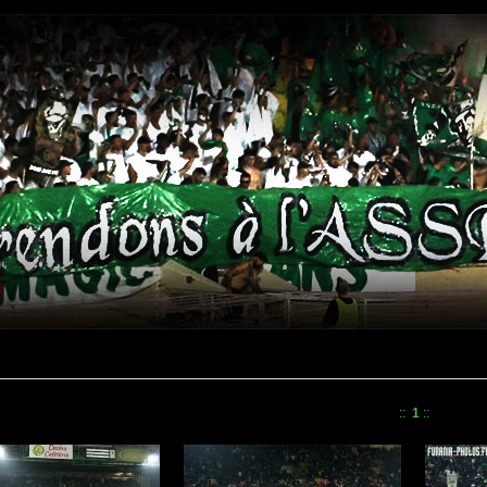
::
1
::