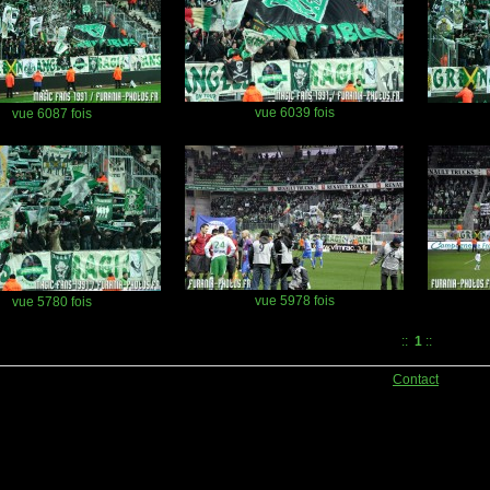
vue 6039 fois
vue 6087 fois
vue 5978 fois
vue 5780 fois
::
1
::
Contact