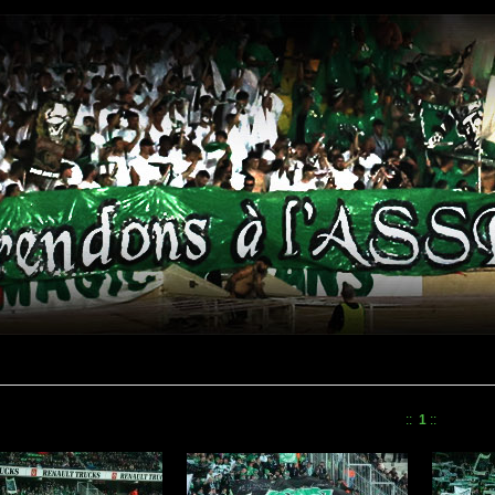
::
1
::