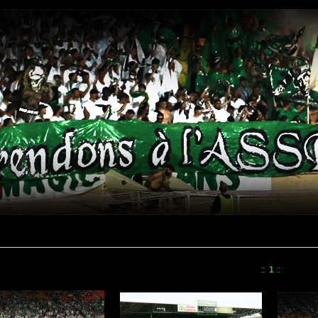
::
1
::