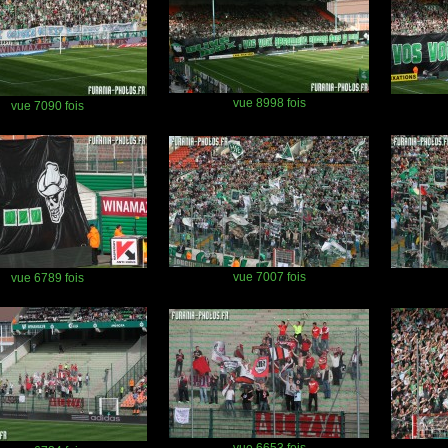
vue 8998 fois
vue 7090 fois
vue 7007 fois
vue 6789 fois