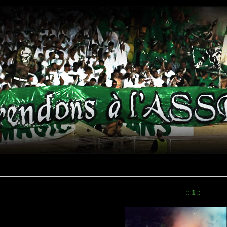
::
1
::