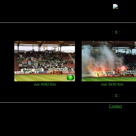
::
1
::
vue 4092 fois
vue 3930 fois
::
1
::
Contact