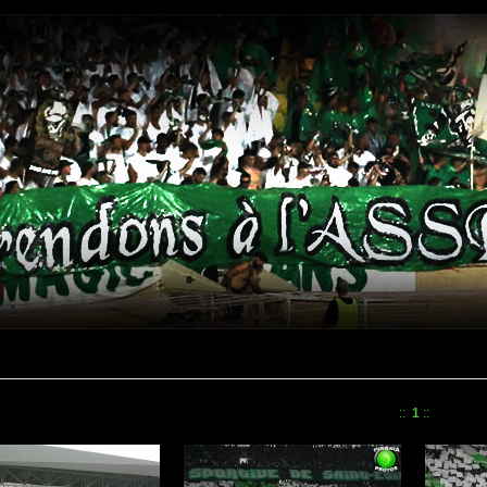
::
1
::