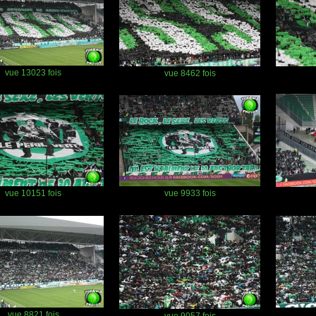
vue 13023 fois
vue 8462 fois
vue 10151 fois
vue 9933 fois
vue 8821 fois