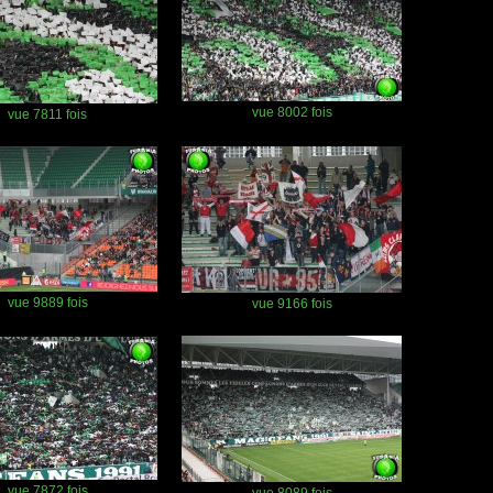
vue 8002 fois
vue 7811 fois
vue 9889 fois
vue 9166 fois
vue 7872 fois