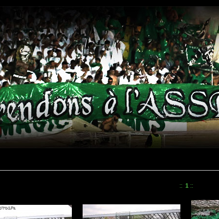
::
1
::