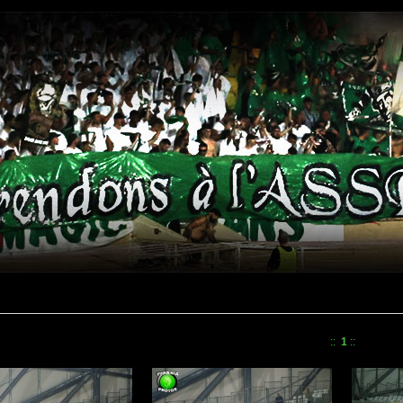
::
1
::