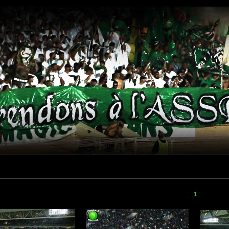
::
1
::