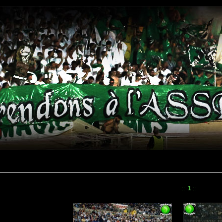
::
1
::