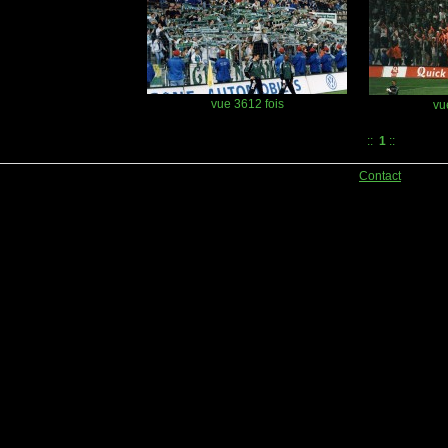
vue 3612 fois
vu
::
1
::
Contact