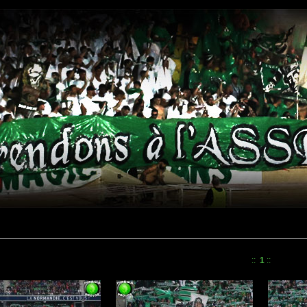
::
1
::