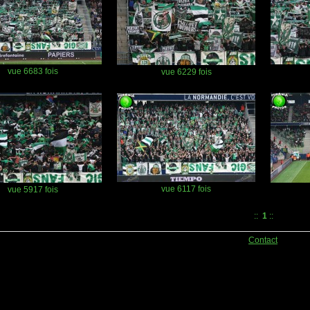
vue 6683 fois
vue 6229 fois
vue 6117 fois
vue 5917 fois
::
1
::
Contact