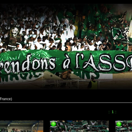
 France)
::
1
::