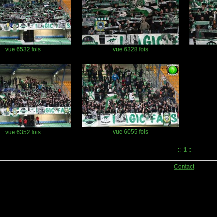
vue 6532 fois
vue 6328 fois
vue 6055 fois
vue 6352 fois
::
1
::
Contact