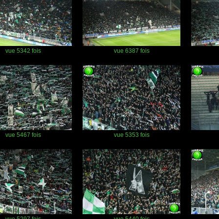
vue 5342 fois
vue 6387 fois
vue 5467 fois
vue 5353 fois