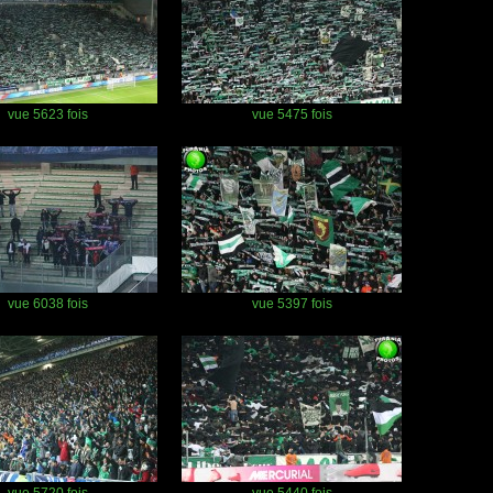
vue 5623 fois
vue 5475 fois
vue 6038 fois
vue 5397 fois