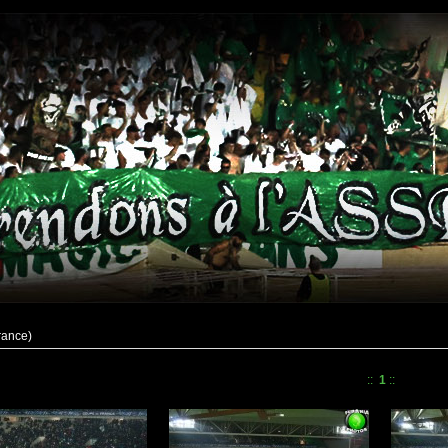
rance)
::
1
::