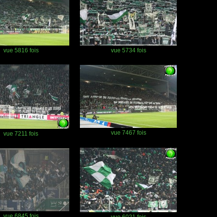
vue 5816 fois
vue 5734 fois
vue 7467 fois
vue 7211 fois
vue 6845 fois