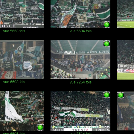
vue 5668 fois
vue 5604 fois
vue 6608 fois
vue 7264 fois