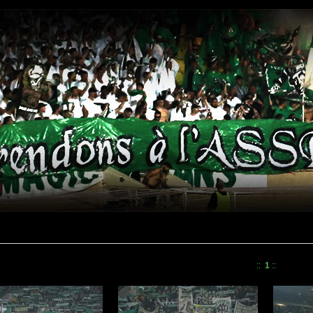
::
1
::