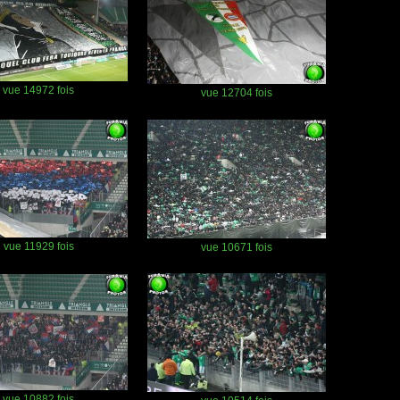
vue 14972 fois
vue 12704 fois
vue 11929 fois
vue 10671 fois
vue 10882 fois