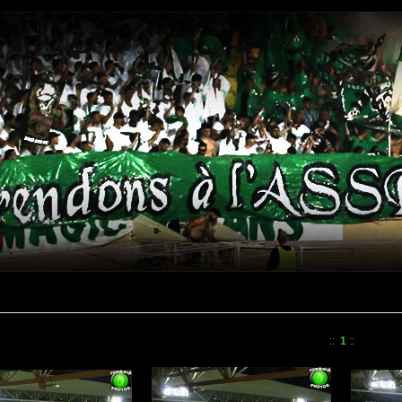
::
1
::