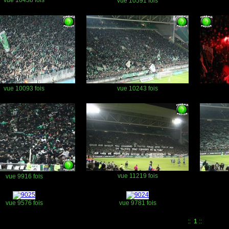
vue 10438 fois
vue 10591 fois
vue 10093 fois
vue 10243 fois
vue 11219 fois
vue 9916 fois
vue 9576 fois
vue 9781 fois
::
1
::