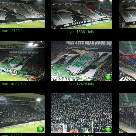
vue 12728 fois
vue 15361 fois
vue 14087 fois
vue 12478 fois