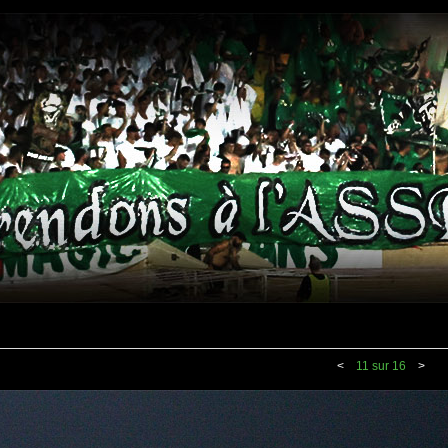
<
11 sur 16
>