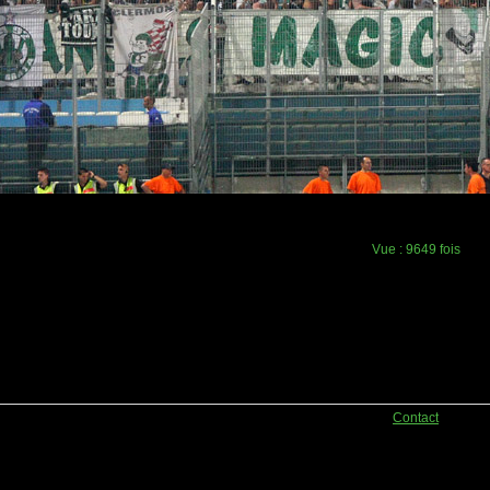
Vue :
9649 fois
Contact