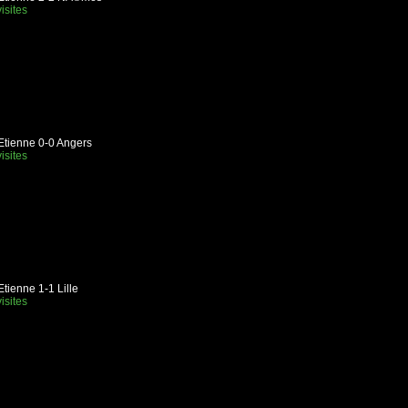
isites
Etienne 0-0 Angers
isites
Etienne 1-1 Lille
isites