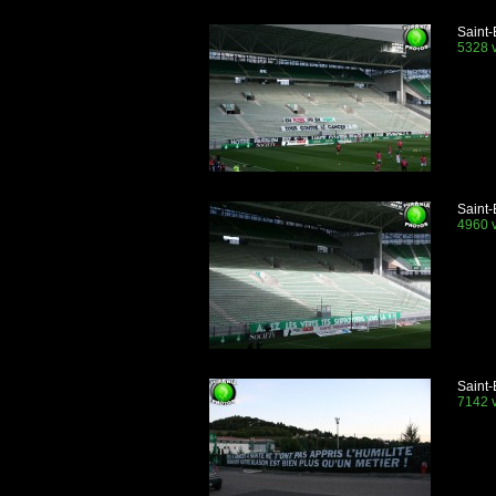
Saint-
5328 v
Saint
4960 v
Saint-
7142 v