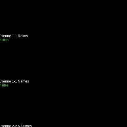
Etienne 1-1 Reims
isites
Etienne 1-1 Nantes
isites
-Etienne 2-2 NÃ®mes