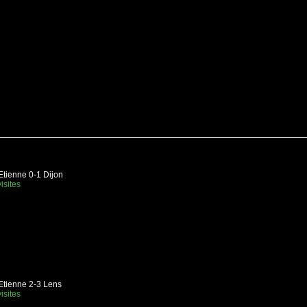
Etienne 0-1 Dijon
isites
Etienne 2-3 Lens
isites