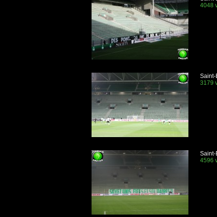
4048 v
Saint-
3179 v
Saint-
4596 v