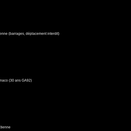
ienne (barrages, déplacement interdit)
onaco (30 ans GA92)
Etienne