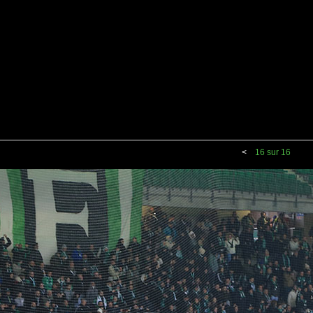
<
16 sur 16