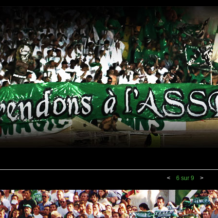
<
6 sur 9
>