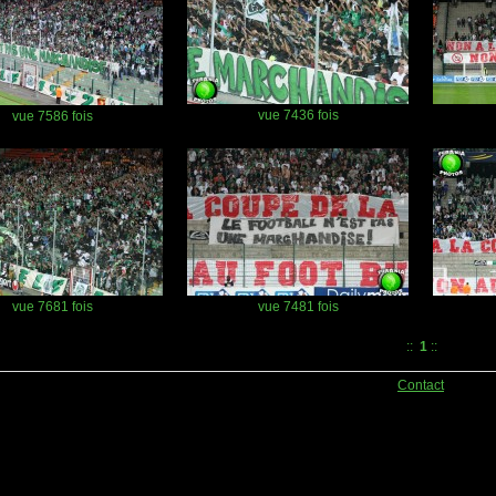
vue 7436 fois
vue 7586 fois
vue 7681 fois
vue 7481 fois
::
1
::
Contact