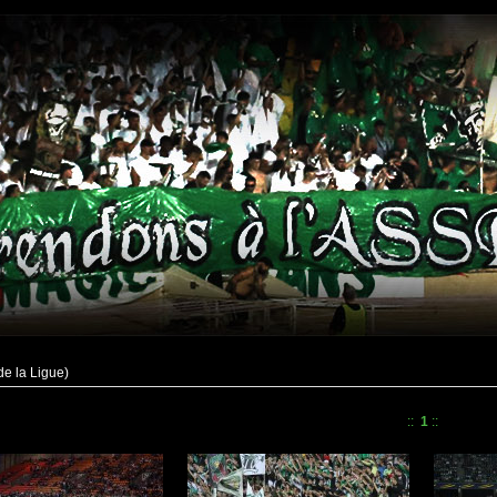
e la Ligue)
::
1
::