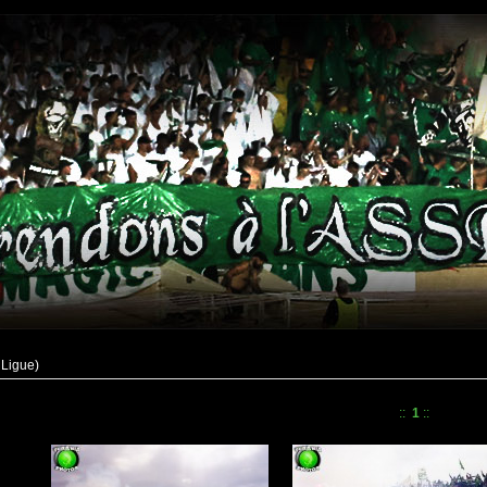
 Ligue)
::
1
::