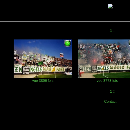
::
1
::
vue 3806 fois
vue 3773 fois
::
1
::
Contact